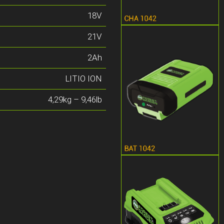
18V
21V
2Ah
LITIO ION
4,29kg – 9,46lb