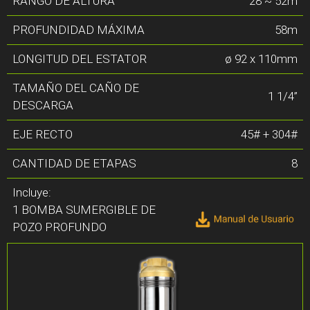
RANGO DE ALTURA
28 ~ 52m
PROFUNDIDAD MÁXIMA
58m
LONGITUD DEL ESTATOR
ø 92 x 110mm
TAMAÑO DEL CAÑO DE
1 1/4”
DESCARGA
EJE RECTO
45# + 304#
CANTIDAD DE ETAPAS
8
Incluye:
1 BOMBA SUMERGIBLE DE
POZO PROFUNDO