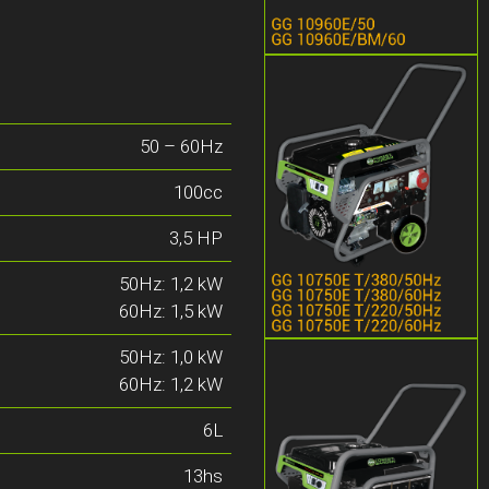
50 – 60Hz
100cc
3,5 HP
50Hz: 1,2 kW
60Hz: 1,5 kW
50Hz: 1,0 kW
60Hz: 1,2 kW
6L
13hs