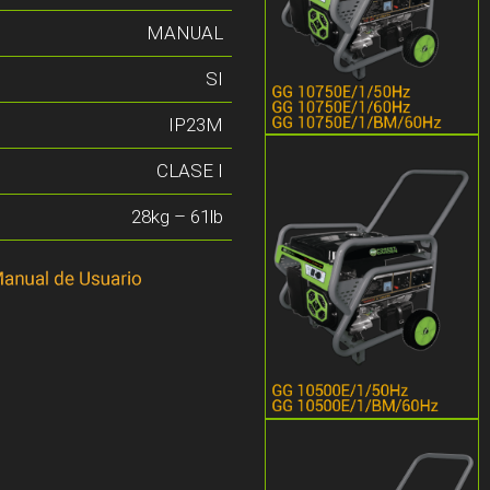
MANUAL
SI
IP23M
CLASE I
28kg – 61lb