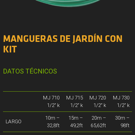
MANGUERAS DE JARDÍN CON
KIT
DATOS TÉCNICOS
MJ 710
MJ 715
MJ 720
MJ 730
1/2” k
1/2” k
1/2” k
1/2” k
10m –
15m –
20m –
30m –
LARGO
32,8ft
49,2ft
65,62ft
98ft