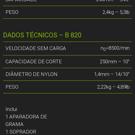
PESO
2,4kg – 5,3lb
DADOS TÉCNICOS – B 820
n
=8500/min
VELOCIDADE SEM CARGA
0
CAPACIDADE DE CORTE
250mm – 10”
DIÂMETRO DE NYLON
1,4mm – 14/10”
PESO
2,22kg – 4,89lb
Inclui:
1 APARADORA DE
GRAMA
1 SOPRADOR