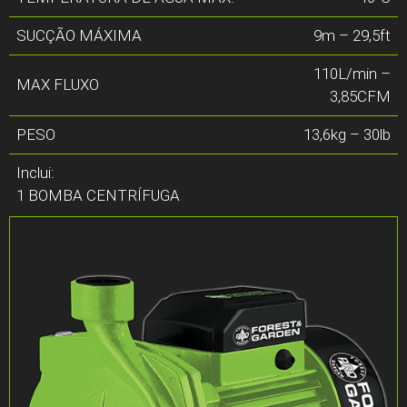
SUCÇÃO MÁXIMA
9m – 29,5ft
110L/min –
MAX FLUXO
3,85CFM
PESO
13,6kg – 30lb
Inclui:
1 BOMBA CENTRÍFUGA