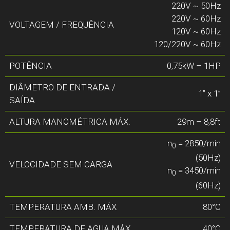
220V ~ 50Hz
220V ~ 60Hz
VOLTAGEM / FREQUÊNCIA
120V ~ 60Hz
120/220V ~ 60Hz
POTÊNCIA
0,75kW – 1HP
DIÂMETRO DE ENTRADA /
1” x 1”
SAÍDA
ALTURA MANOMÉTRICA MÁX.
29m – 8,8ft
n
= 2850/min
0
(50Hz)
VELOCIDADE SEM CARGA
n
= 3450/min
0
(60Hz)
TEMPERATURA AMB. MÁX
80°C
TEMPERATURA DE AGUA MÁX.
40°C