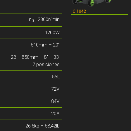
n
= 2800r/min
0
1200W
510mm – 20”
28 – 850mm – 8″ – 33′
7 posiciones
55L
72V
84V
20A
26,5kg – 58,42lb