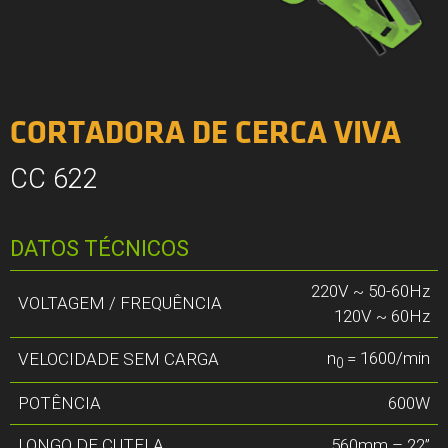
CORTADORA DE CERCA VIVA
CC 622
DATOS TÉCNICOS
220V ~ 50-60Hz
VOLTAGEM / FREQUÊNCIA
120V ~ 60Hz
n
= 1600/min
VELOCIDADE SEM CARGA
0
POTÊNCIA
600W
LONGO DE CUTELA
560mm – 22”