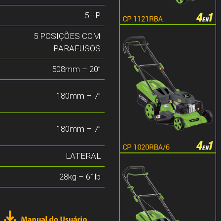
5HP
5 POSIÇÕES COM
PARAFUSOS
508mm – 20”
180mm – 7”
180mm – 7”
LATERAL
28kg – 61lb