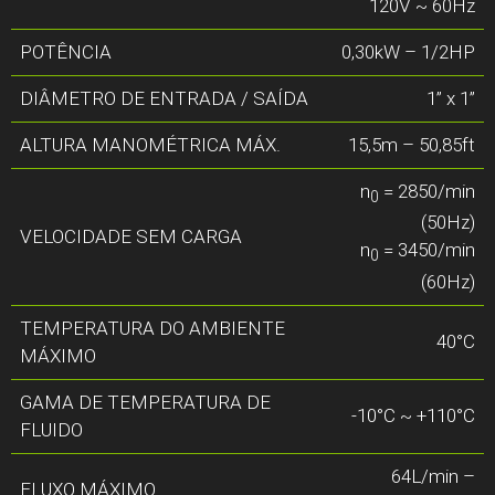
120V ~ 60Hz
POTÊNCIA
0,30kW – 1/2HP
DIÂMETRO DE ENTRADA / SAÍDA
1” x 1”
ALTURA MANOMÉTRICA MÁX.
15,5m – 50,85ft
n
= 2850/min
0
(50Hz)
VELOCIDADE SEM CARGA
n
= 3450/min
0
(60Hz)
TEMPERATURA DO AMBIENTE
40°C
MÁXIMO
GAMA DE TEMPERATURA DE
-10°C ~ +110°C
FLUIDO
64L/min –
FLUXO MÁXIMO