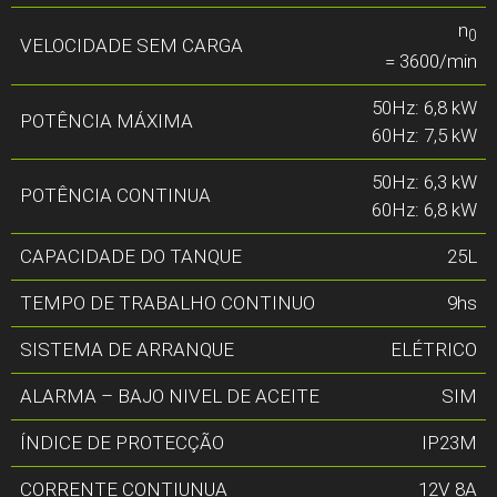
n
0
VELOCIDADE SEM CARGA
= 3600/min
50Hz: 6,8 kW
POTÊNCIA MÁXIMA
60Hz: 7,5 kW
50Hz: 6,3 kW
POTÊNCIA CONTINUA
60Hz: 6,8 kW
CAPACIDADE DO TANQUE
25L
TEMPO DE TRABALHO CONTINUO
9hs
SISTEMA DE ARRANQUE
ELÉTRICO
ALARMA – BAJO NIVEL DE ACEITE
SIM
ÍNDICE DE PROTECÇÃO
IP23M
CORRENTE CONTIUNUA
12V 8A