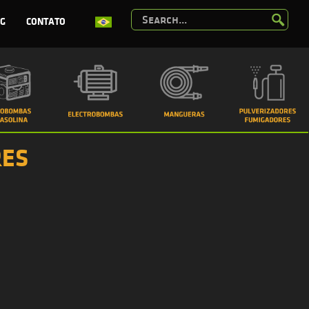
G
CONTATO
RES