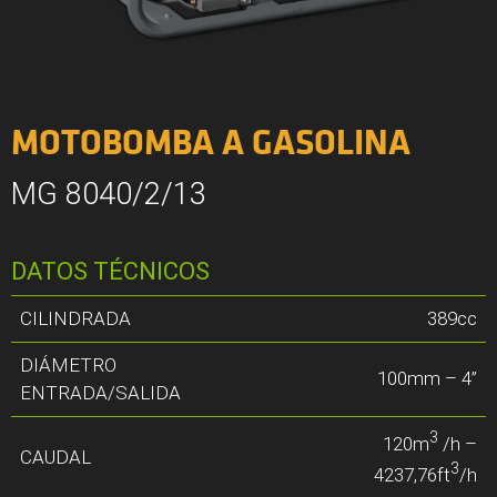
MOTOBOMBA A GASOLINA
MG 8040/2/13
DATOS TÉCNICOS
CILINDRADA
389cc
DIÁMETRO
100mm – 4”
ENTRADA/SALIDA
3
120m
/h –
CAUDAL
3
4237,76ft
/h