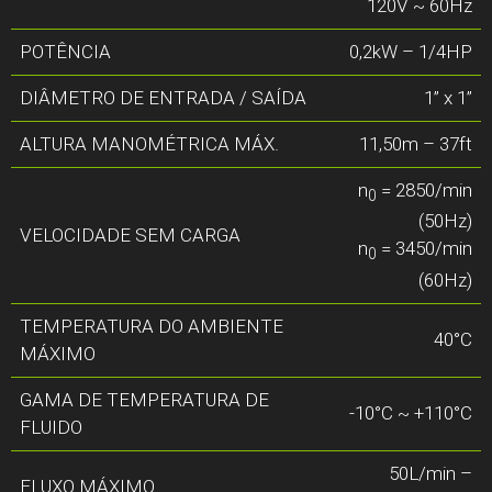
120V ~ 60Hz
POTÊNCIA
0,2kW – 1/4HP
DIÂMETRO DE ENTRADA / SAÍDA
1” x 1”
ALTURA MANOMÉTRICA MÁX.
11,50m – 37ft
n
= 2850/min
0
(50Hz)
VELOCIDADE SEM CARGA
n
= 3450/min
0
(60Hz)
TEMPERATURA DO AMBIENTE
40°C
MÁXIMO
GAMA DE TEMPERATURA DE
-10°C ~ +110°C
FLUIDO
50L/min –
FLUXO MÁXIMO