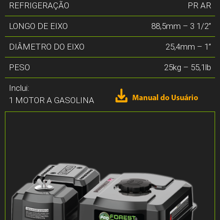
REFRIGERAÇÃO
PR AR
LONGO DE EIXO
88,5mm – 3 1/2”
DIÂMETRO DO EIXO
25,4mm – 1”
PESO
25kg – 55,1lb
Inclui:
1 MOTOR A GASOLINA